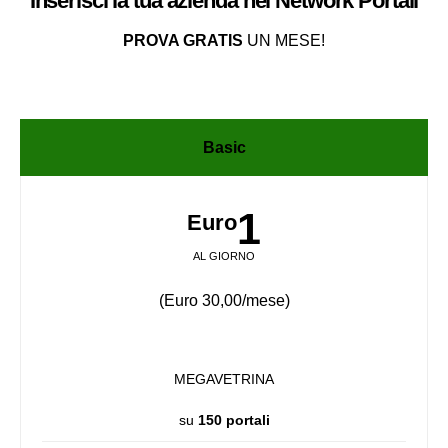
Inserisci la tua azienda nel
Network
Portali
PROVA GRATIS
UN MESE!
Basic
1
Euro
AL GIORNO
(Euro 30,00/mese)
MEGAVETRINA
su
150 portali