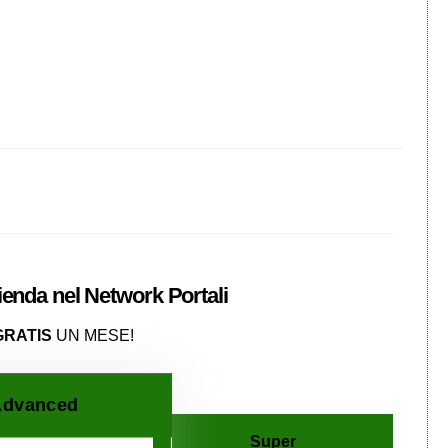
zienda nel
Network
Portali
GRATIS
UN MESE!
dvanced
Super