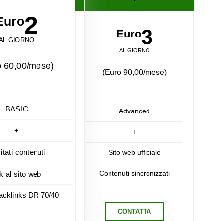
2
Euro
3
Euro
AL GIORNO
AL GIORNO
o 60,00/mese)
(Euro 90,00/mese)
BASIC
Advanced
+
+
mitati contenuti
Sito web ufficiale
Contenuti sincronizzati
nk al sito web
acklinks DR 70/40
CONTATTA