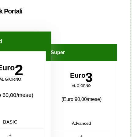
k
Portali
d
Super
2
Euro
3
Euro
AL GIORNO
AL GIORNO
o 60,00/mese)
(Euro 90,00/mese)
BASIC
Advanced
+
+