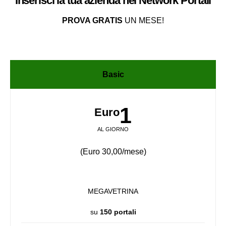
Inserisci la tua azienda nel
Network
Portali
PROVA GRATIS
UN MESE!
Basic
1
Euro
AL GIORNO
(Euro 30,00/mese)
MEGAVETRINA
su
150 portali