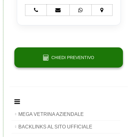
telefono
e-
whatsapp
mappa
Network
mail
Network
Network
Portali
Network
Portali
Portali
Portali
CHIEDI PREVENTIVO
MEGA VETRINA AZIENDALE
BACKLINKS AL SITO UFFICIALE