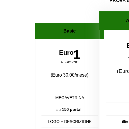
PROVA 
A
Basic
1
Euro
AL GIORNO
(Eur
(Euro 30,00/mese)
MEGAVETRINA
su
150 portali
LOGO + DESCRIZIONE
illi