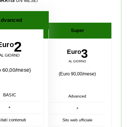
GRATIS
UN MESE!
dvanced
Super
2
Euro
3
Euro
AL GIORNO
AL GIORNO
o 60,00/mese)
(Euro 90,00/mese)
BASIC
Advanced
+
+
mitati contenuti
Sito web ufficiale