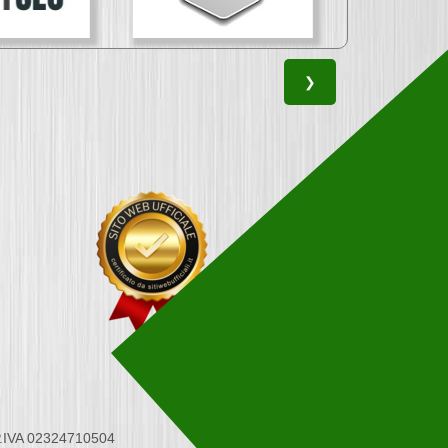
❯
 P.IVA 02324710504