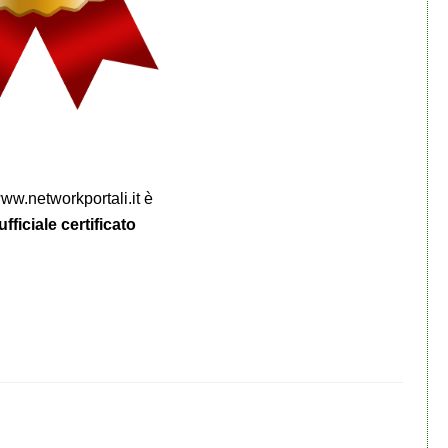
www.networkportali.it è
fficiale certificato