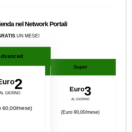
zienda nel
Network
Portali
GRATIS
UN MESE!
dvanced
Super
2
Euro
3
Euro
AL GIORNO
AL GIORNO
o 60,00/mese)
(Euro 90,00/mese)