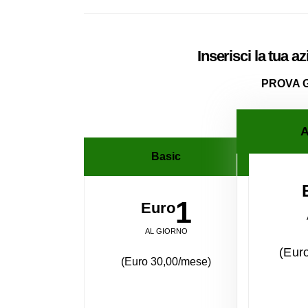
Inserisci la tua a
PROVA 
A
Basic
1
Euro
AL GIORNO
(Eur
(Euro 30,00/mese)