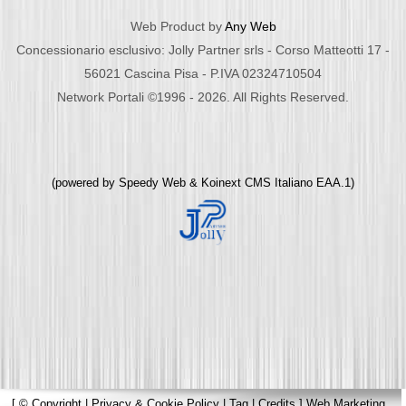
Web Product by
Any Web
Concessionario esclusivo: Jolly Partner srls - Corso Matteotti 17 -
56021 Cascina Pisa - P.IVA 02324710504
Network Portali ©1996 - 2026. All Rights Reserved.
(powered by
Speedy Web
&
Koinext CMS Italiano
EAA.1)
[
© Copyright
|
Privacy & Cookie Policy
|
Tag
|
Credits
]
Web Marketing