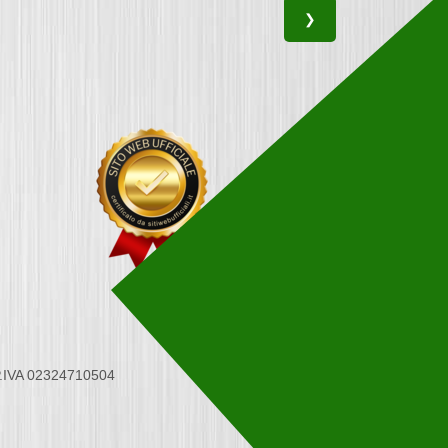
❯
 P.IVA 02324710504