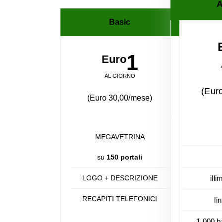
A
Basic
1
Euro
AL GIORNO
(Eur
(Euro 30,00/mese)
MEGAVETRINA
su
150 portali
LOGO + DESCRIZIONE
illi
RECAPITI TELEFONICI
li
1.000 b