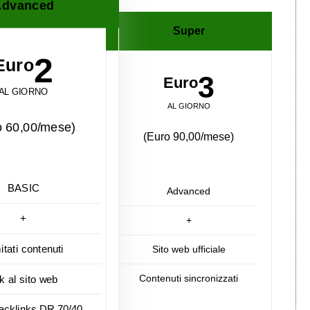
dvanced
Super
2
Euro
3
Euro
AL GIORNO
AL GIORNO
o 60,00/mese)
(Euro 90,00/mese)
BASIC
Advanced
+
+
mitati contenuti
Sito web ufficiale
Contenuti sincronizzati
nk al sito web
acklinks DR 70/40