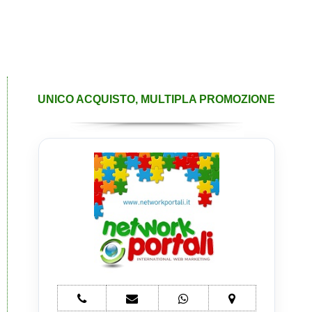
UNICO ACQUISTO, MULTIPLA PROMOZIONE
telefono
e-
whatsapp
mappa
Network
mail
Network
Network