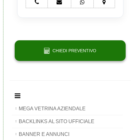
telefono
e-
whatsapp
mappa
Network
mail
Network
Network
Portali
Network
Portali
Portali
Portali
CHIEDI PREVENTIVO
MEGA VETRINA AZIENDALE
BACKLINKS AL SITO UFFICIALE
BANNER E ANNUNCI