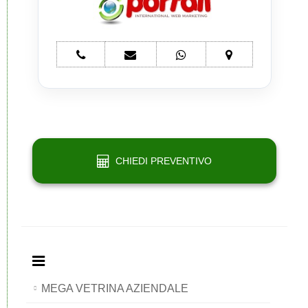
telefono
e-
whatsapp
mappa
Network
mail
Network
Network
Portali
Network
Portali
Portali
Portali
CHIEDI PREVENTIVO
MEGA VETRINA AZIENDALE