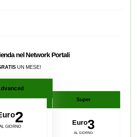
zienda nel
Network
Portali
GRATIS
UN MESE!
dvanced
Super
2
Euro
3
Euro
AL GIORNO
AL GIORNO