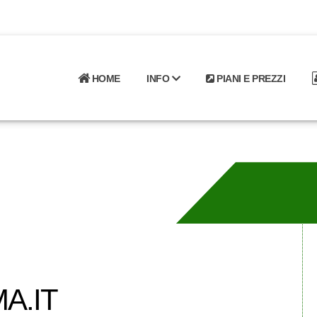
HOME
INFO
PIANI E PREZZI
A.IT