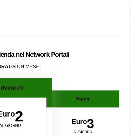
zienda nel
Network
Portali
GRATIS
UN MESE!
dvanced
Super
2
Euro
3
Euro
AL GIORNO
AL GIORNO