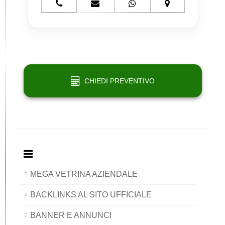
telefono
e-
whatsapp
mappa
Network
mail
Network
Network
Portali
Network
Portali
Portali
Portali
CHIEDI PREVENTIVO
MEGA VETRINA AZIENDALE
BACKLINKS AL SITO UFFICIALE
BANNER E ANNUNCI