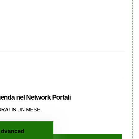
zienda nel
Network
Portali
GRATIS
UN MESE!
dvanced