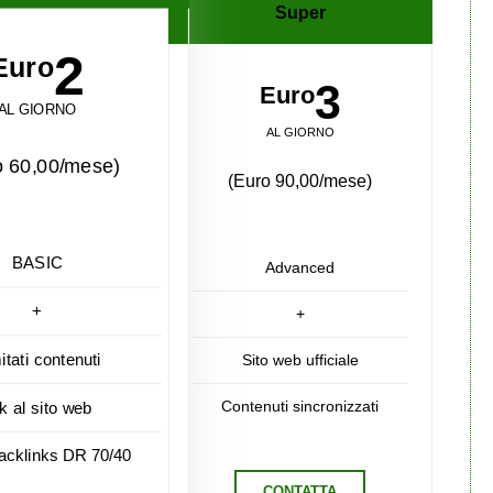
Super
2
Euro
3
Euro
AL GIORNO
AL GIORNO
o 60,00/mese)
(Euro 90,00/mese)
BASIC
Advanced
+
+
mitati contenuti
Sito web ufficiale
Contenuti sincronizzati
nk al sito web
acklinks DR 70/40
CONTATTA