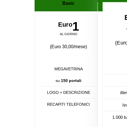
Basic
1
Euro
AL GIORNO
(Eur
(Euro 30,00/mese)
MEGAVETRINA
su
150 portali
LOGO + DESCRIZIONE
illi
RECAPITI TELEFONICI
li
1.000 b