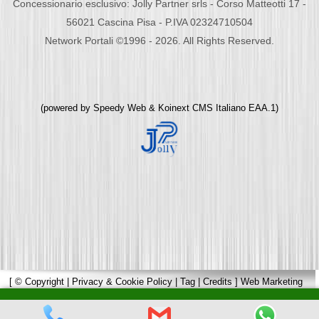
Concessionario esclusivo: Jolly Partner srls - Corso Matteotti 17 -
56021 Cascina Pisa - P.IVA 02324710504
Network Portali ©1996 - 2026. All Rights Reserved.
(powered by
Speedy Web
&
Koinext CMS Italiano
EAA.1)
[
© Copyright
|
Privacy & Cookie Policy
|
Tag
|
Credits
]
Web Marketing
Pisa
powered by
Pisa Online
|
Hotels Web
|
Italia Search
|
Network Portali