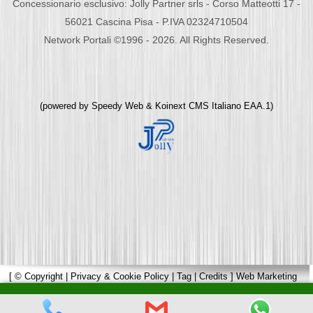
Concessionario esclusivo: Jolly Partner srls - Corso Matteotti 17 -
56021 Cascina Pisa - P.IVA 02324710504
Network Portali ©1996 - 2026. All Rights Reserved.
(powered by
Speedy Web
&
Koinext CMS Italiano
EAA.1)
[
© Copyright
|
Privacy & Cookie Policy
|
Tag
|
Credits
]
Web Marketing
Pisa
powered by
Pisa Online
|
Hotels Web
|
Italia Search
|
Network Portali