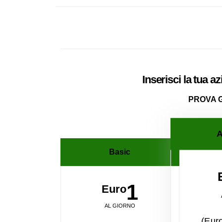
Inserisci la tua a
PROVA 
A
Basic
1
Euro
AL GIORNO
(Eur