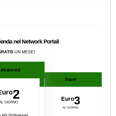
zienda nel
Network
Portali
GRATIS
UN MESE!
dvanced
Super
2
Euro
3
Euro
AL GIORNO
AL GIORNO
o 60,00/mese)