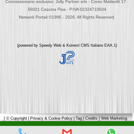
Concessionario esclusivo: Jolly Partner srls - Corso Matteotti 17 -
56021 Cascina Pisa - P.IVA 02324710504
Network Portali ©1996 - 2026. All Rights Reserved.
(powered by
Speedy Web
&
Koinext CMS Italiano
EAA.1)
[
© Copyright
|
Privacy & Cookie Policy
|
Tag
|
Credits
]
Web Marketing
Pisa
powered by
Pisa Online
|
Hotels Web
|
Italia Search
|
Network Portali