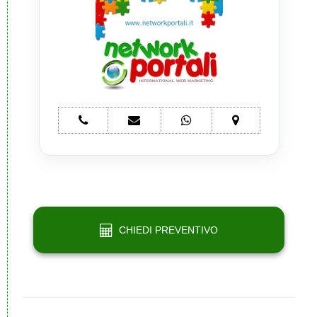
telefono
e-
whatsapp
mappa
Network
mail
Network
Network
Portali
Network
Portali
Portali
Portali
CHIEDI PREVENTIVO